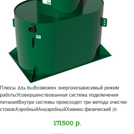
Плюсы Alta BioВозможен энергонезависимый режим
работыУсовершенствованная система подключения
питанияВнутри системы происходят три метода очистки
стоков:АэробныйАнаэробныйХимико-физический (п..
171500 р.