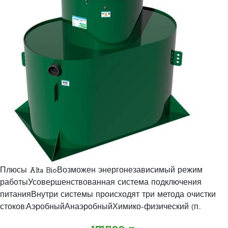
Плюсы Alta BioВозможен энергонезависимый режим
работыУсовершенствованная система подключения
питанияВнутри системы происходят три метода очистки
стоков:АэробныйАнаэробныйХимико-физический (п..