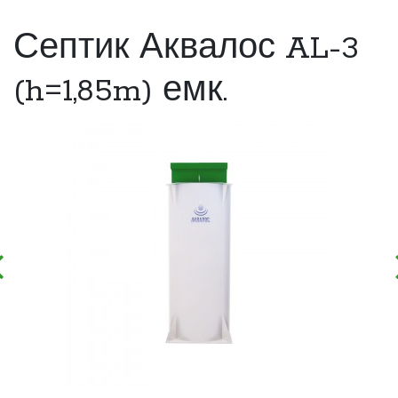
Септик Аквалос AL-3
(h=1,85m) емк.