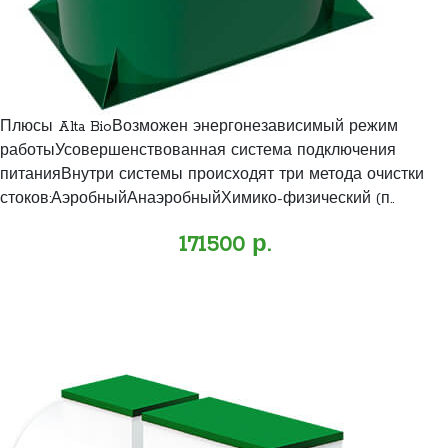
Плюсы Alta BioВозможен энергонезависимый режим
работыУсовершенствованная система подключения
питанияВнутри системы происходят три метода очистки
стоков:АэробныйАнаэробныйХимико-физический (п..
171500 р.