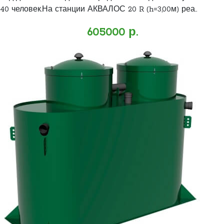
40 человек.На станции АКВАЛОС 20 R (h=3,00м) реа..
605000 р.