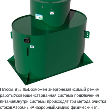
Плюсы Alta BioВозможен энергонезависимый режим
работыУсовершенствованная система подключения
питанияВнутри системы происходят три метода очистки
стоков:АэробныйАнаэробныйХимико-физический (п..