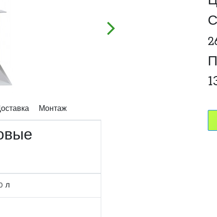
Ц
С
2
П
1
оставка
Монтаж
новые
0 л