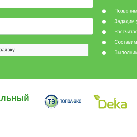
Позвони
Зададим 
Рассчита
Составим
заявку
Выполни
альный