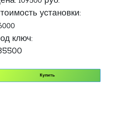
ена:
109500
руб.
тоимость установки:
6000
од ключ:
35500
Купить