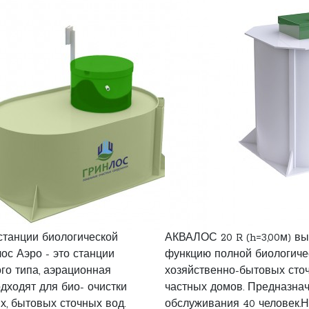
танции биологической
АКВАЛОС 20 R (h=3,00м) в
ос Аэро - это станции
функцию полной биологиче
го типа, аэрационная
хозяйственно-бытовых сто
одходят для био- очистки
частных домов. Предназна
х, бытовых сточных вод.
обслуживания 40 человек.Н