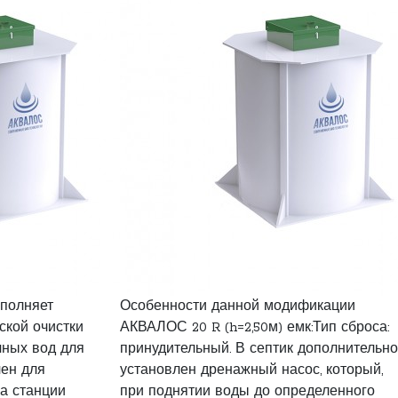
ыполняет
Особенности данной модификации
ской очистки
АКВАЛОС 20 R (h=2,50м) емк:Тип сброса:
чных вод для
принудительный. В септик дополнительно
чен для
установлен дренажный насос, который,
а станции
при поднятии воды до определенного