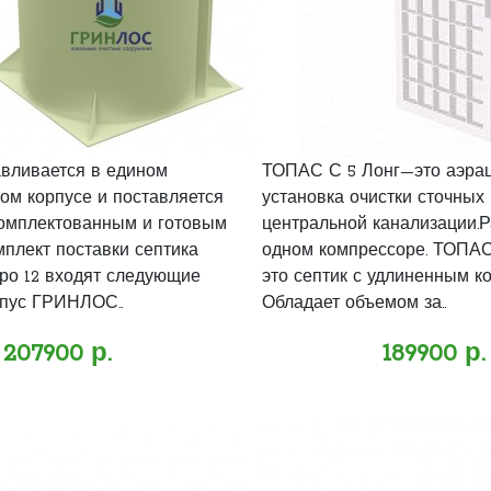
авливается в едином
ТОПАС С 5 Лонг—это аэра
ом корпусе и поставляется
установка очистки сточных 
омплектованным и готовым
центральной канализации.Р
мплект поставки септика
одном компрессоре. ТОПАС 
о 12 входят следующие
это септик с удлиненным к
пус ГРИНЛОС..
Обладает объемом за..
207900 р.
189900 р.