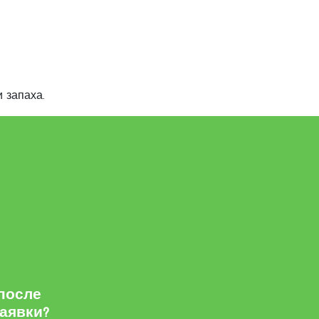
и запаха.
 после
заявки?