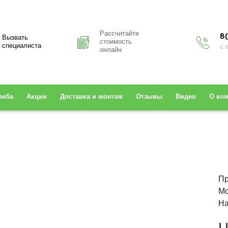
Рассчитайте
8(
Вызвать
стоимость
специалиста
с 
онлайн
реба
Акции
Доставка и монтаж
Отзывы
Видео
О ко
Пр
Мо
На