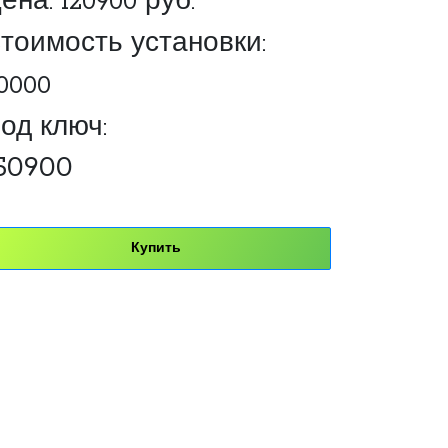
ена:
120900
руб.
тоимость установки:
0000
од ключ:
50900
Купить