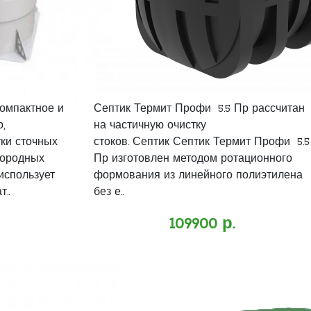
компактное и
Септик Термит Профи 5.5 Пр рассчитан
,
на частичную очистку
ки сточных
стоков. Септик Септик Термит Профи 5.5
городных
Пр изготовлен методом ротационного
использует
формования из линейного полиэтилена
..
без е..
109900 р.