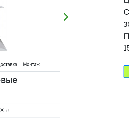
Ц
С
3
П
1
оставка
Монтаж
овые
00 л