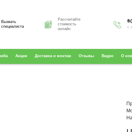
Рассчитайте
8(
Вызвать
стоимость
специалиста
с 
онлайн
реба
Акции
Доставка и монтаж
Отзывы
Видео
О ко
Пр
Мо
На