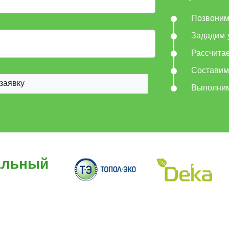
Позвони
Зададим 
Рассчита
Составим
заявку
Выполни
альный