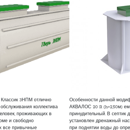
 Классик 3НПМ отлично
Особенности данной моди
 обслуживания коллектива
АКВАЛОС 20 R (h=2,50м) емк
человек, проживающих в
принудительный. В септик 
оме и свободно
установлен дренажный насо
х все привычные
при поднятии воды до опр