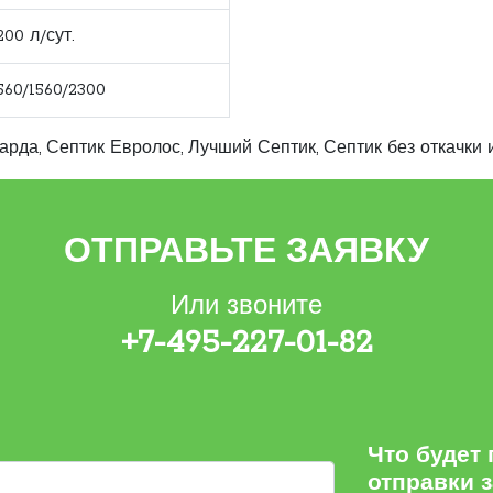
200 л/сут.
560/1560/2300
Гарда
,
Септик Евролос
,
Лучший Септик
,
Септик без откачки 
ОТПРАВЬТЕ ЗАЯВКУ
Или звоните
+7-495-227-01-82
Что будет
отправки 