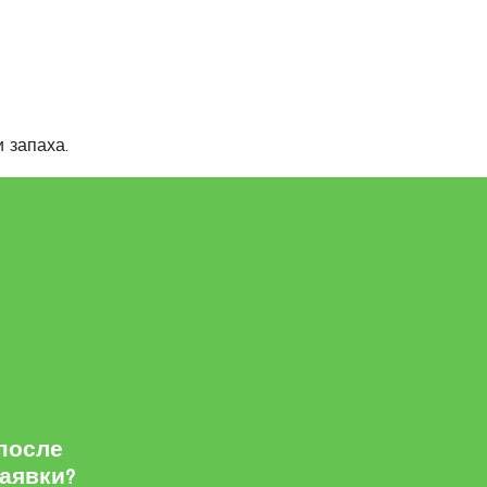
и запаха.
 после
заявки?