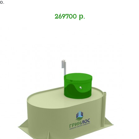
о..
269700 р.