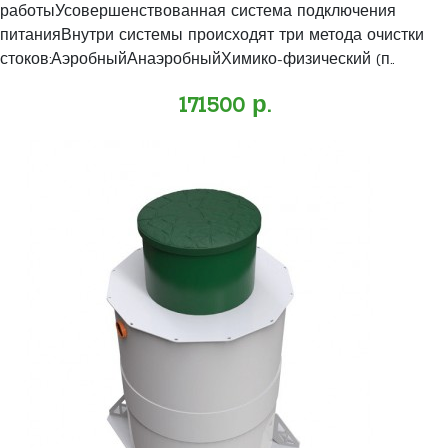
работыУсовершенствованная система подключения
питанияВнутри системы происходят три метода очистки
стоков:АэробныйАнаэробныйХимико-физический (п..
171500 р.