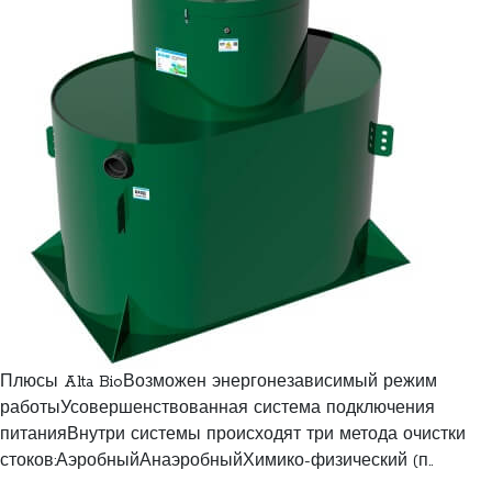
Плюсы Alta BioВозможен энергонезависимый режим
работыУсовершенствованная система подключения
питанияВнутри системы происходят три метода очистки
стоков:АэробныйАнаэробныйХимико-физический (п..