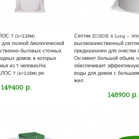
ОС 7 (h=2,28м)
Септик ZORDE 4 Long – это
 для полной биологической
высококачественный септик
йственно-бытовых сточных
предназначен для очистки 
родных домов, в которых
Он имеет большой объем, ч
мья из 7 человек.На
обеспечивает эффективную
ОС 7 (h=2,28м) ре..
воды для домов с большим
жил..
149400 р.
148900 р.