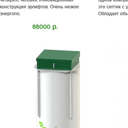
четырех) человек. Инновационная
одном компре
конструкция эрлифтов. Очень низкое
это септик с
энергопо..
Обладает объе
88000 р.