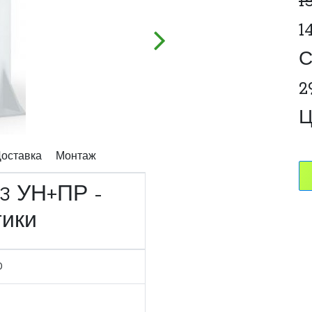
1
1
С
2
Ц
оставка
Монтаж
3 УН+ПР -
тики
0