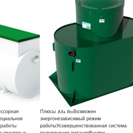
ессорная
Плюсы Alta BioВозможен
пециальное
энергонезависимый режим
 работы
работыУсовершенствованная система