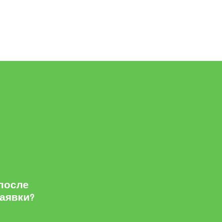
 после
заявки?
м