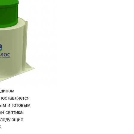
едином
поставляется
ым и готовым
ки септика
следующие
.