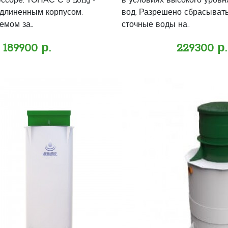
ссоре. ТОПАС С 5 Long -
в условиях высокого уровн
 удлиненным корпусом.
вод. Разрешено сбрасыват
мом за..
сточные воды на..
189900 р.
229300 р.