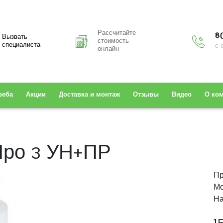
Рассчитайте
8(
Вызвать
стоимость
специалиста
с 
онлайн
реба
Акции
Доставка и монтаж
Отзывы
Видео
О ко
Про 3 УН+ПР
Пр
Мо
На