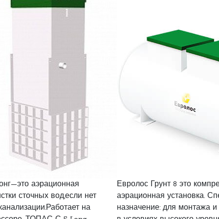
онг—это аэрационная
Евролос Грунт 8 это компр
стки сточных вод,если нет
аэрационная установка. С
канализации.Работает на
назначение: для монтажа и