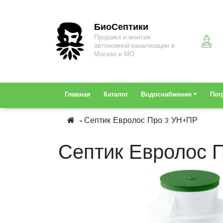
БиоСептики
Продажа и монтаж
автономной канализации в
Москве и МО
Главная
Каталог
Водоснабжение
Пог
Септик Евролос Про 3 УН+ПР
Септик Евролос 