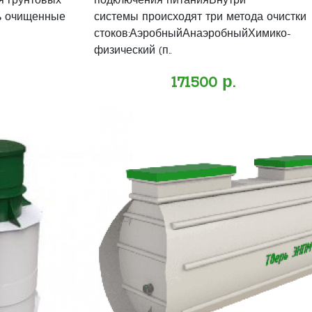
я грунтовых
подключения питанияВнутри
ь очищенные
системы происходят три метода очистки
стоков:АэробныйАнаэробныйХимико-
физический (п..
171500 р.