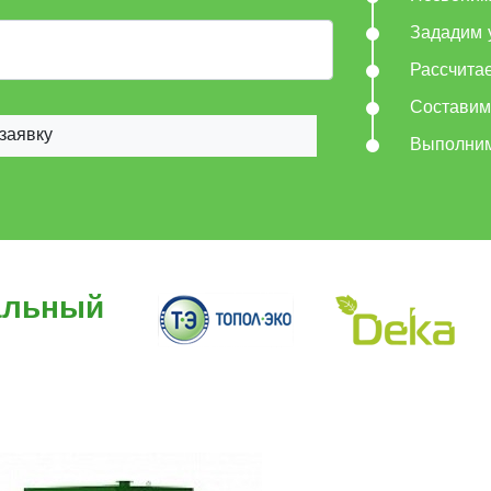
Зададим 
Рассчита
Составим
заявку
Выполни
альный