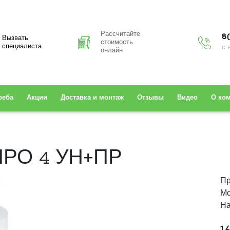
Рассчитайте
8(
Вызвать
стоимость
специалиста
с 
онлайн
реба
Акции
Доставка и монтаж
Отзывы
Видео
О ко
ПРО 4 УН+ПР
Пр
Мо
На