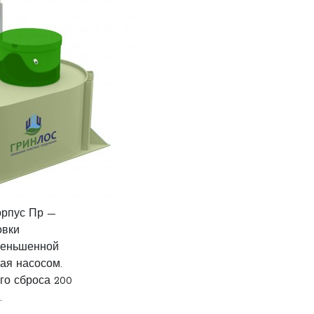
орпус Пр —
овки
уменьшенной
ая насосом.
го сброса 200
.