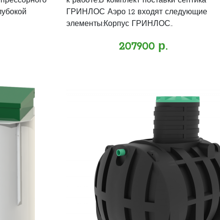
мпрессорного
к работе.В комплект поставки септика
лубокой
ГРИНЛОС Аэро 12 входят следующие
элементы:Корпус ГРИНЛОС..
207900 р.