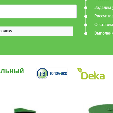
Зададим 
Рассчита
Составим
заявку
Выполни
альный