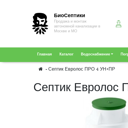
БиоСептики
Продажа и монтаж
автономной канализации в
Москве и МО
Главная
Каталог
Водоснабжение
Пог
Септик Евролос ПРО 4 УН+ПР
Септик Евролос 