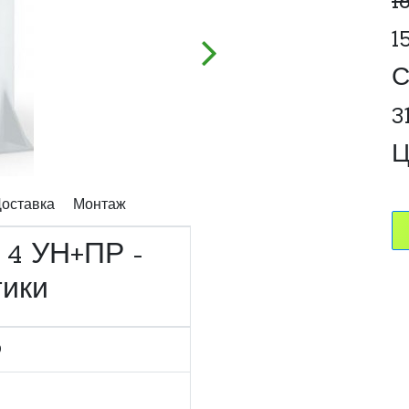
1
1
С
3
Ц
оставка
Монтаж
 4 УН+ПР -
тики
0