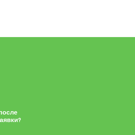
 после
заявки?
м