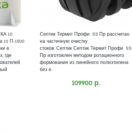
КА 10
Септик Термит Профи 5.5 Пр рассчитан
 10 П-1500
на частичную очистку
ки в
стоков. Септик Септик Термит Профи 5.5
, где
Пр изготовлен методом ротационного
зователей
формования из линейного полиэтилена
ный
без е..
109900 р.