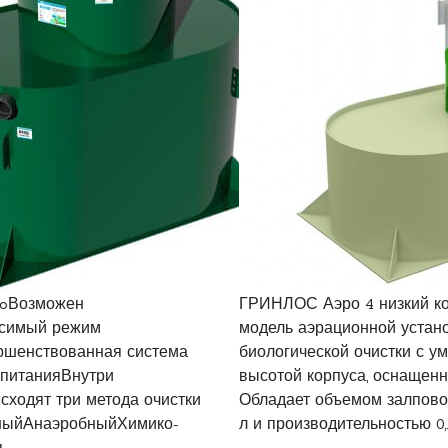
ioВозможен
ГРИНЛОС Аэро 4 низкий к
исимый режим
модель аэрационной устан
ршенствованная система
биологической очистки с 
 питанияВнутри
высотой корпуса, оснащенн
сходят три метода очистки
Обладает объемом залпово
бныйАнаэробныйХимико-
л и производительностью 0,.