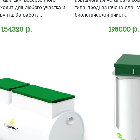
 так и для всесезонного
аэрационная установка ко
ходит для любого участка и
типа, предназначена для г
унта. За работу ..
биологической очистк..
154320 р.
198000 р.