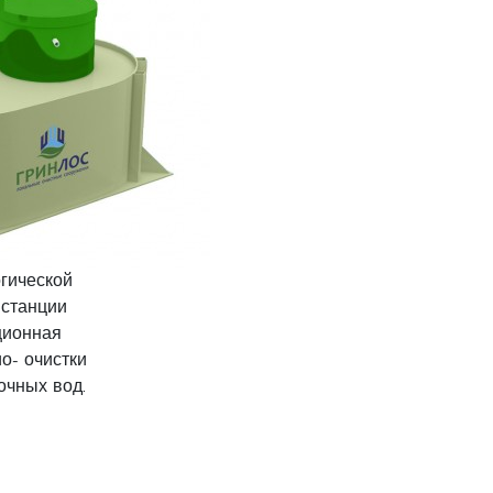
гической
 станции
ционная
ио- очистки
очных вод.