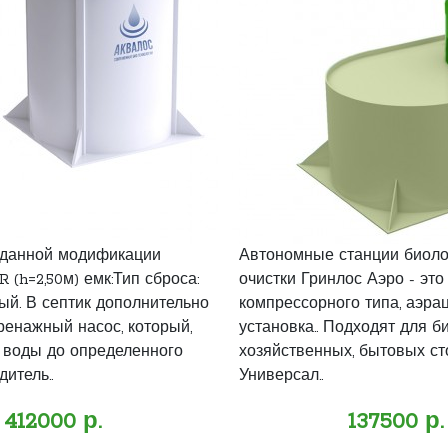
 данной модификации
Автономные станции биоло
(h=2,50м) емк:Тип сброса:
очистки Гринлос Аэро - это
ый. В септик дополнительно
компрессорного типа, аэра
ренажный насос, который,
установка.. Подходят для б
 воды до определенного
хозяйственных, бытовых ст
дитель..
Универсал..
412000 р.
137500 р.