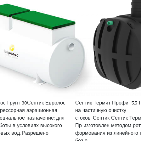
ос Грунт 30Септик Евролос
Септик Термит Профи 5.5 
прессорная аэрационная
на частичную очистку
пециальное назначение: для
стоков. Септик Септик Тер
боты в условиях высокого
Пр изготовлен методом ро
овых вод. Разрешено
формования из линейного 