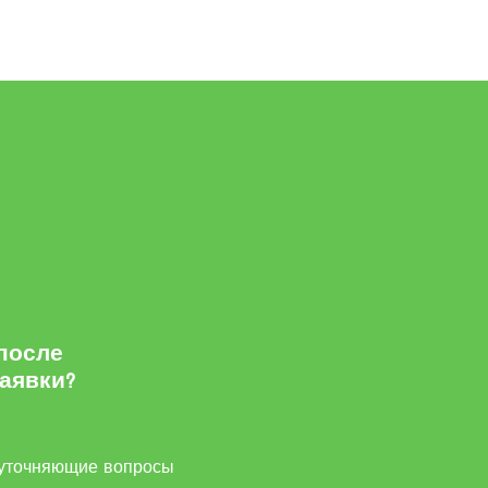
 после
заявки?
м
уточняющие вопросы