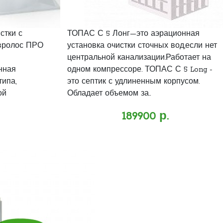
стки с
ТОПАС С 5 Лонг—это аэрационная
вролос ПРО
установка очистки сточных вод,если нет
центральной канализации.Работает на
нная
одном компрессоре. ТОПАС С 5 Long -
типа,
это септик с удлиненным корпусом.
ой
Обладает объемом за..
189900 р.