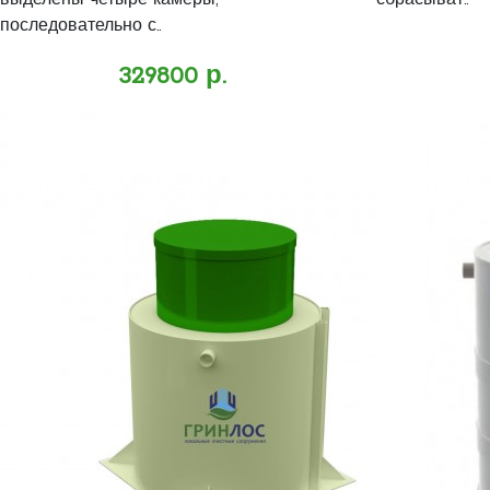
выделены четыре камеры,
сбрасыват..
последовательно с..
329800 р.