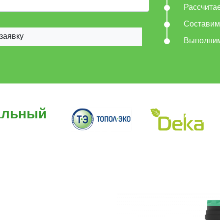
Рассчита
Составим
заявку
Выполни
альный