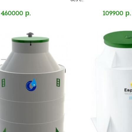
без е..
460000 р.
109900 р.