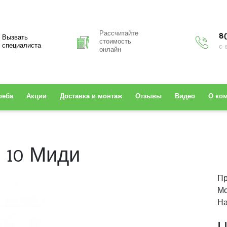
Рассчитайте
8(
Вызвать
стоимость
специалиста
с 
онлайн
реба
Акции
Доставка и монтаж
Отзывы
Видео
О ко
 10 Миди
Пр
Мо
На