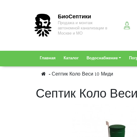
БиоСептики
Продажа и монтаж
автономной канализации в
Москве и МО
Главная
Каталог
Водоснабжение
Пог
Септик Коло Веси 10 Миди
Септик Коло Веси