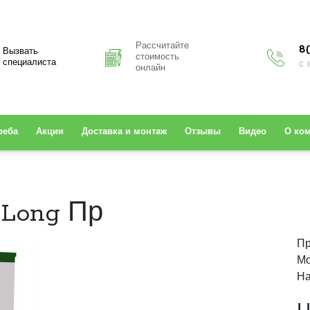
Рассчитайте
8(
Вызвать
стоимость
специалиста
с 
онлайн
реба
Акции
Доставка и монтаж
Отзывы
Видео
О ко
 Long Пр
Пр
Мо
На