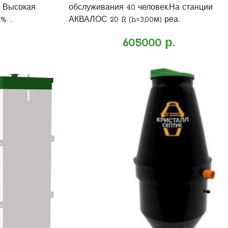
. Высокая
обслуживания 40 человек.На станции
. ..
АКВАЛОС 20 R (h=3,00м) реа..
605000 р.