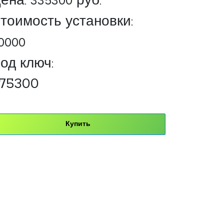
ена:
335300
руб.
тоимость установки:
0000
од ключ:
75300
Купить