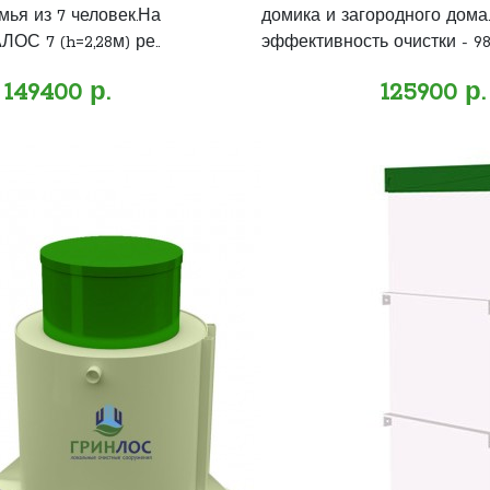
мья из 7 человек.На
домика и загородного дома
ОС 7 (h=2,28м) ре..
эффективность очистки - 98%
149400 р.
125900 р.