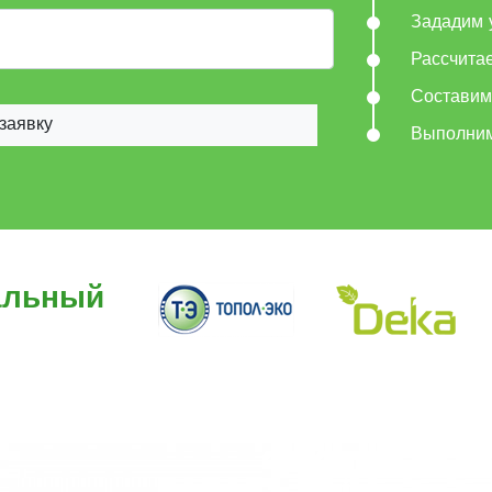
Зададим 
Рассчита
Составим
заявку
Выполни
альный