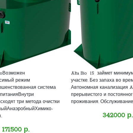
ioВозможен
Alta Bio 15 займет миниму
исимый режим
участке. Без запаха во вре
ршенствованная система
Автономная канализация Al
 питанияВнутри
прерывистого и постоянног
сходят три метода очистки
проживания. Обслуживание -
бныйАнаэробныйХимико-
342000 р.
.
171500 р.