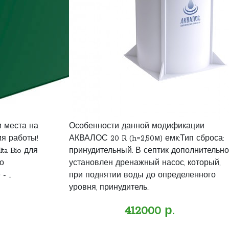
м места на
Особенности данной модификации
мя работы!
АКВАЛОС 20 R (h=2,50м) емк:Тип сброса:
ta Bio для
принудительный. В септик дополнительно
о
установлен дренажный насос, который,
 ..
при поднятии воды до определенного
уровня, принудитель..
412000 р.