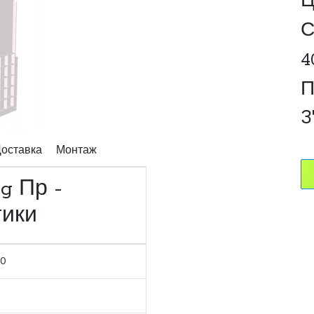
Ц
С
4
П
3
оставка
Монтаж
g Пр -
тики
30