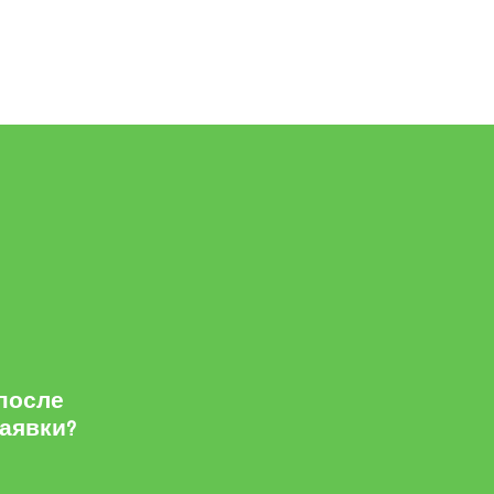
 после
заявки?
м