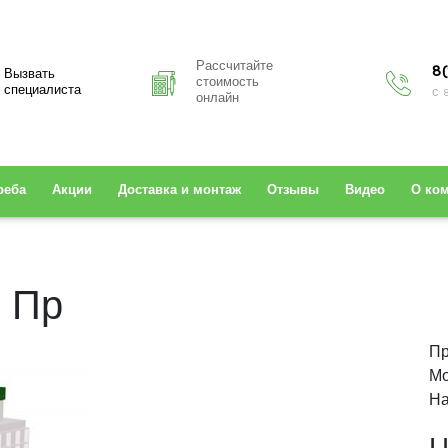
Рассчитайте
8(
Вызвать
стоимость
специалиста
с 
онлайн
реба
Акции
Доставка и монтаж
Отзывы
Видео
О ко
 Пр
Пр
Мо
На