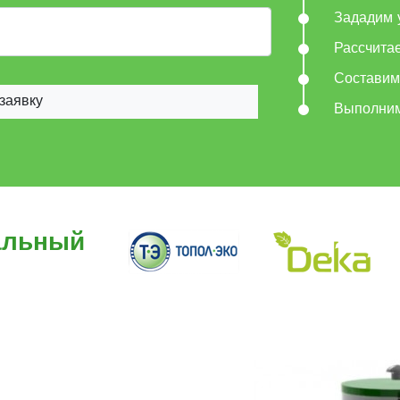
Зададим 
Рассчита
Составим
заявку
Выполни
альный