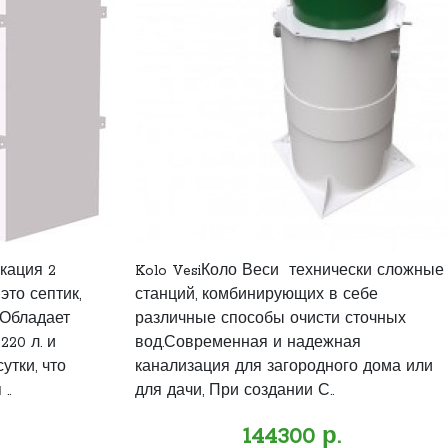
кация 2
Kolo VesiКоло Веси технически сложные
это септик,
станций, комбинирующих в себе
 Обладает
различные способы очисти сточных
20 л. и
вод.Современная и надежная
утки, что
канализация для загородного дома или
..
для дачи, При создании С..
144300 р.