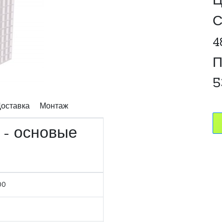
Ц
С
4
П
5
оставка
Монтаж
 - основые
00