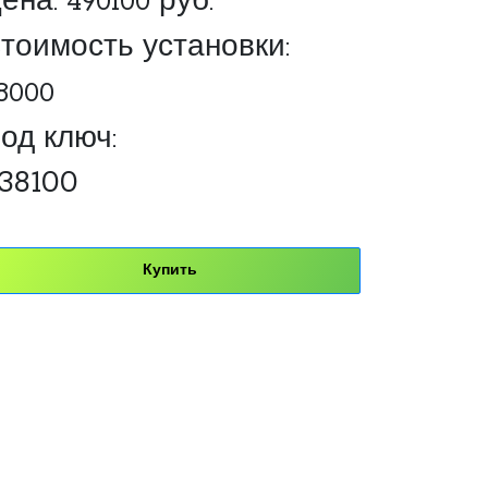
ена:
490100
руб.
тоимость установки:
8000
од ключ:
38100
Купить