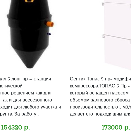
лл 5 лонг пр – станция
Септик Топас 5 пр- модифи
логической
компрессора.ТОПАС 5 Пр - 
тное решением как для
который оснащен насосом.
 так и для всесезонного
объемом залпового сброса 2
ходит для любого участка и
производительностью 1 м3/с
унта. За работу ..
делает его подходящим для 
154320 р.
173000 р.