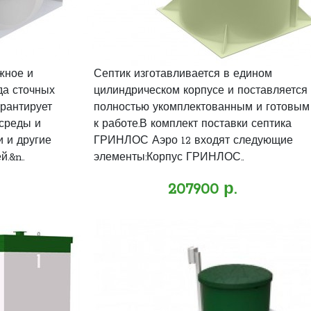
жное и
Септик изготавливается в едином
да сточных
цилиндрическом корпусе и поставляется
арантирует
полностью укомплектованным и готовым
среды и
к работе.В комплект поставки септика
и и другие
ГРИНЛОС Аэро 12 входят следующие
.&n..
элементы:Корпус ГРИНЛОС..
207900 р.