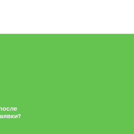
 после
заявки?
м