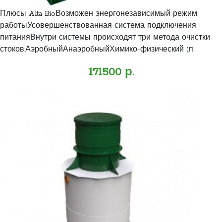
Плюсы Alta BioВозможен энергонезависимый режим
работыУсовершенствованная система подключения
питанияВнутри системы происходят три метода очистки
стоков:АэробныйАнаэробныйХимико-физический (п..
171500 р.