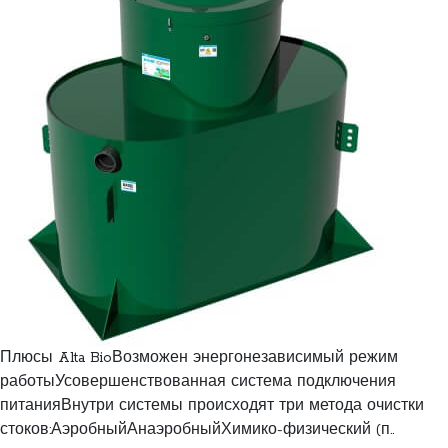
Плюсы Alta BioВозможен энергонезависимый режим
работыУсовершенствованная система подключения
питанияВнутри системы происходят три метода очистки
стоков:АэробныйАнаэробныйХимико-физический (п..