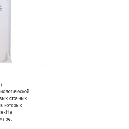
)
биологической
овых сточных
 в которых
век.На
) ре..