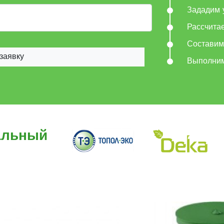
Зададим 
Рассчита
Составим
заявку
Выполни
альный