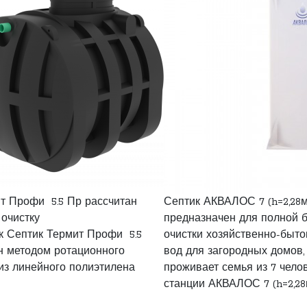
т Профи 5.5 Пр рассчитан
Септик АКВАЛОС 7 (h=2,28м
 очистку
предназначен для полной 
ик Септик Термит Профи 5.5
очистки хозяйственно-быт
н методом ротационного
вод для загородных домов,
з линейного полиэтилена
проживает семья из 7 чело
станции АКВАЛОС 7 (h=2,28м