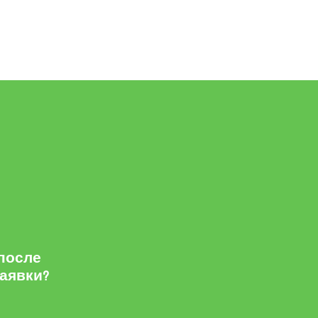
 после
заявки?
м