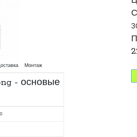
Ц
С
3
П
2
оставка
Монтаж
ng - основые
0