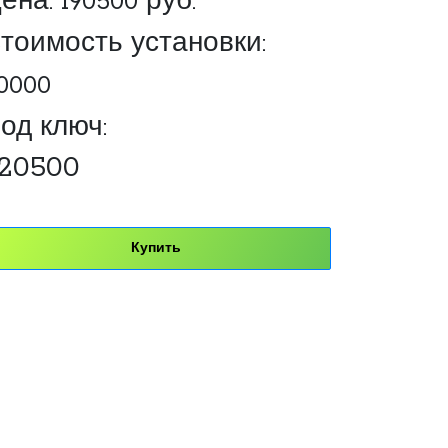
ена:
190500
руб.
тоимость установки:
0000
од ключ:
20500
Купить