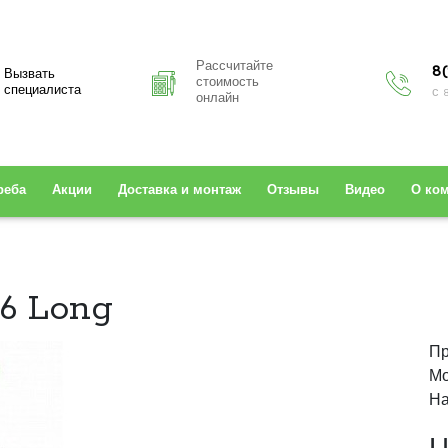
Рассчитайте
8(
Вызвать
стоимость
специалиста
с 
онлайн
реба
Акции
Доставка и монтаж
Отзывы
Видео
О ко
6 Long
Пр
Мо
На