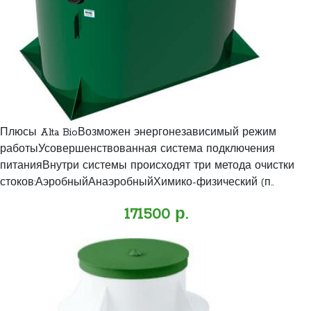
Плюсы Alta BioВозможен энергонезависимый режим
работыУсовершенствованная система подключения
питанияВнутри системы происходят три метода очистки
стоков:АэробныйАнаэробныйХимико-физический (п..
171500 р.