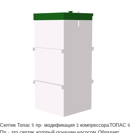
Септик Топас 5 пр- модификация 2 компрессора.ТОПАС 5
Пр - это септик, который оснащен насосом. Обладает