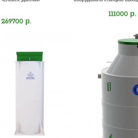
 человек. Данный
оборудовать станцию выход
111000 р.
269700 р.