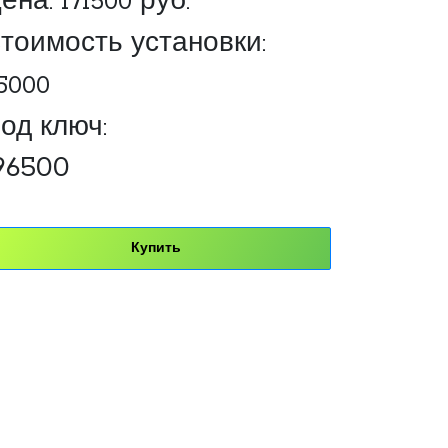
ена:
171500
руб.
тоимость установки:
5000
од ключ:
96500
Купить