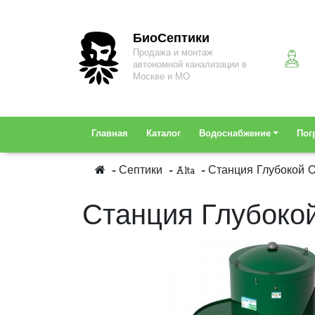
БиоСептики
Продажа и монтаж
автономной канализации в
Москве и МО
Главная
Каталог
Водоснабжение
Пог
Септики
Alta
Станция Глубокой Оч
Станция Глубокой 