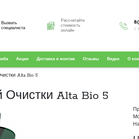
Рассчитайте
8(
Вызвать
стоимость
специалиста
с 
онлайн
реба
Акции
Доставка и монтаж
Отзывы
Видео
О ко
истки Alta Bio 5
Очистки Alta Bio 5
Пр
Мо
На