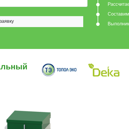
Рассчита
Составим
заявку
Выполни
альный