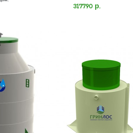
ом..
317790 р.