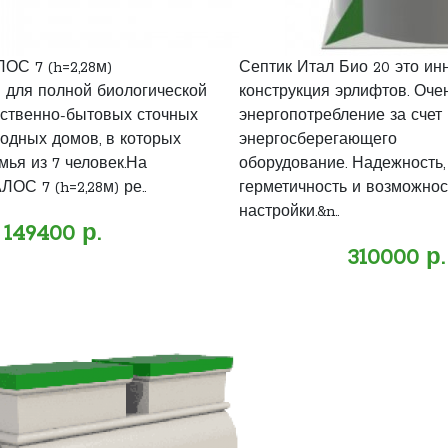
ОС 7 (h=2,28м)
Септик Итал Био 20 это и
 для полной биологической
конструкция эрлифтов. Оче
йственно-бытовых сточных
энергопотребление за счет
родных домов, в которых
энергосберегающего
мья из 7 человек.На
оборудование. Надежность,
ОС 7 (h=2,28м) ре..
герметичность и возможнос
настройки.&n..
149400 р.
310000 р.