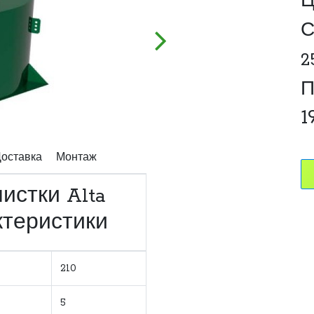
Ц
С
2
П
1
оставка
Монтаж
истки Alta
ктеристики
210
5