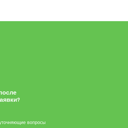
 после
заявки?
м
уточняющие вопросы