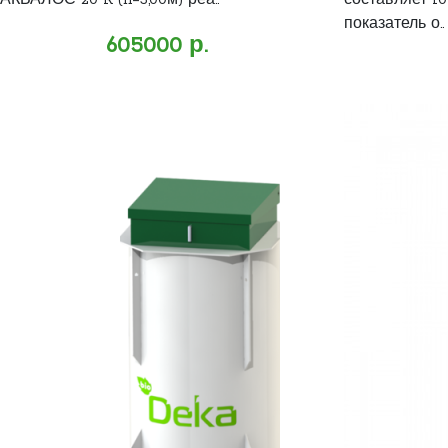
АКВАЛОС 20 R (h=3,00м) реа..
составляет 10
показатель о..
605000 р.