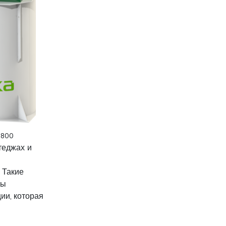
-800
теджах и
. Такие
ны
ии, которая