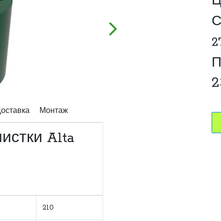
Ц
С
2
П
2
оставка
Монтаж
истки Alta
210