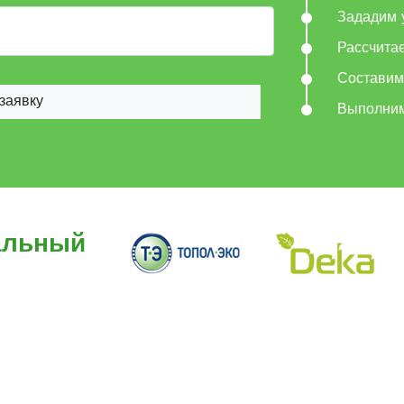
Зададим 
Рассчита
Составим
заявку
Выполни
альный