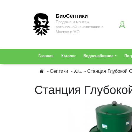
БиоСептики
Продажа и монтаж
автономной канализации в
Москве и МО
Главная
Каталог
Водоснабжение
Пог
Септики
Alta
Станция Глубокой Оч
Станция Глубокой 