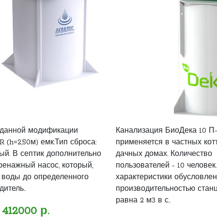
 данной модификации
Канализация БиоДека 10 П
(h=2,50м) емк:Тип сброса:
применяется в частных кот
ый. В септик дополнительно
дачных домах. Количество
ренажный насос, который,
пользователей - 10 человек
 воды до определенного
характеристики обусловле
дитель..
производительностью станц
равна 2 м3 в с..
412000 р.