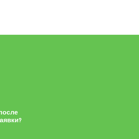
 после
заявки?
м