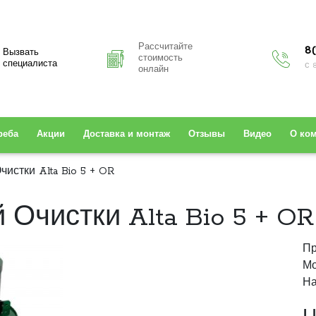
Рассчитайте
8(
Вызвать
стоимость
специалиста
с 
онлайн
реба
Акции
Доставка и монтаж
Отзывы
Видео
О ко
истки Alta Bio 5 + OR
Очистки Alta Bio 5 + OR
Пр
Мо
На