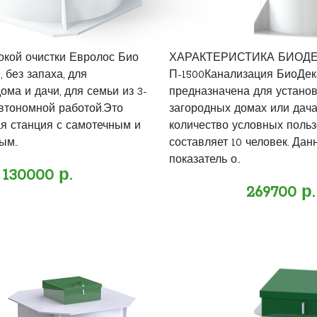
окой очистки Евролос Био
ХАРАКТЕРИСТИКА БИОДЕ
 без запаха, для
П-1500Канализация БиоДека
ома и дачи, для семьи из 3-
предназначена для установ
автономной работой.Это
загородных домах или дачах
я станция с самотечным и
количество условных поль
ым..
составляет 10 человек. Дан
показатель о..
130000 р.
269700 р.