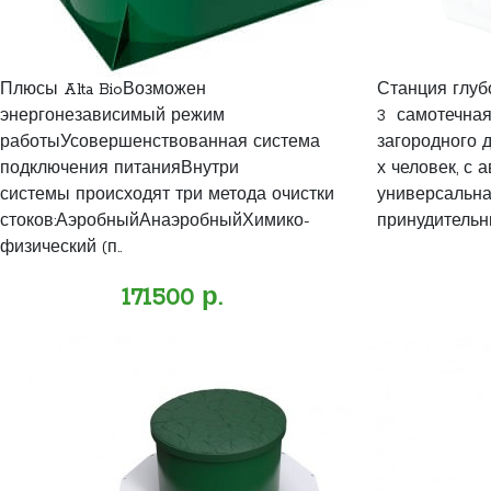
Плюсы Alta BioВозможен
Станция глуб
энергонезависимый режим
3 самотечная,
работыУсовершенствованная система
загородного д
подключения питанияВнутри
х человек, с 
системы происходят три метода очистки
универсальна
стоков:АэробныйАнаэробныйХимико-
принудительн
физический (п..
171500 р.