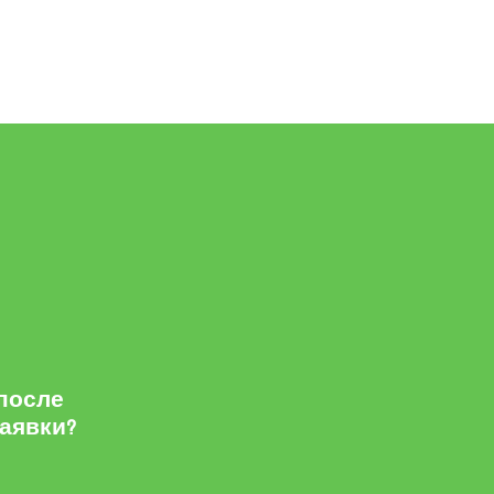
 после
заявки?
м