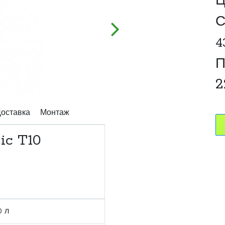
Ц
С
4
П
2
оставка
Монтаж
ic T10
0 л