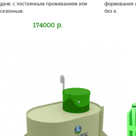
даче, с постоянным проживанием или
формования и
сезонным..
без е..
174000 р.