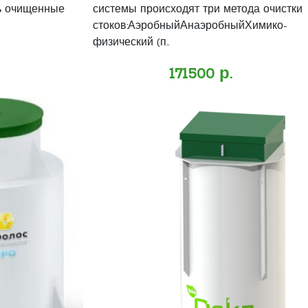
ь очищенные
системы происходят три метода очистки
стоков:АэробныйАнаэробныйХимико-
физический (п..
171500 р.