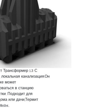
т Трансформер 1.3 С
 локальная канализация.Он
 же может
ваться в станцию
тки. Подходит для
дома или дачи,Термит
nbs..