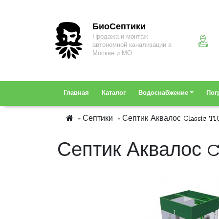
БиоСептики
Продажа и монтаж
автономной канализации в
Москве и МО
Главная
Каталог
Водоснабжение
Пог
Септики
Септик Аквалос Classic T10
Септик Аквалос Cl