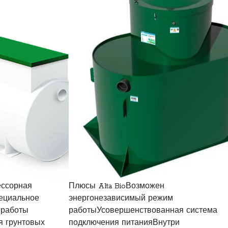
ессорная
Плюсы Alta BioВозможен
пециальное
энергонезависимый режим
 работы
работыУсовершенствованная система
я грунтовых
подключения питанияВнутри