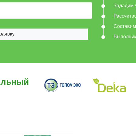
Зададим 
Рассчита
Составим
заявку
Выполни
альный