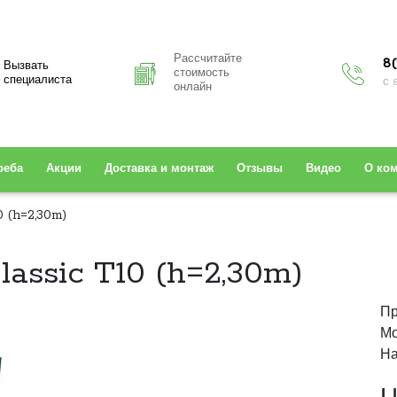
Рассчитайте
8(
Вызвать
стоимость
специалиста
с 
онлайн
реба
Акции
Доставка и монтаж
Отзывы
Видео
О ко
 (h=2,30m)
assic T10 (h=2,30m)
Пр
Мо
На