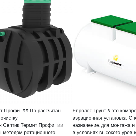
т Профи 5.5 Пр рассчитан
Евролос Грунт 8 это компр
 очистку
аэрационная установка. С
ик Септик Термит Профи 5.5
назначение: для монтажа и
н методом ротационного
в условиях высокого уровн