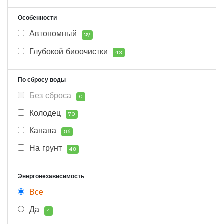
Особенности
Автономный
29
Глубокой биоочистки
43
По сбросу воды
Без сброса
0
Колодец
70
Канава
56
На грунт
48
Энергонезависимость
Все
Да
4