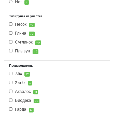
Нет
4
Тип грунта на участке
Песок
72
Глина
70
Суглинок
70
Плывун
46
Производитель
Alta
27
Zorde
6
Аквалос
71
Биодека
32
Гарда
19