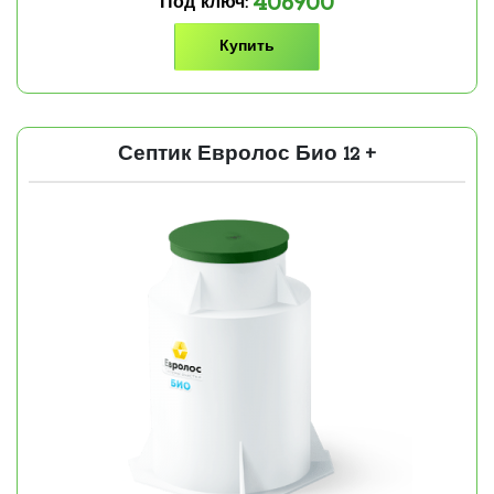
406900
Под ключ:
Купить
Септик Евролос Био 12 +