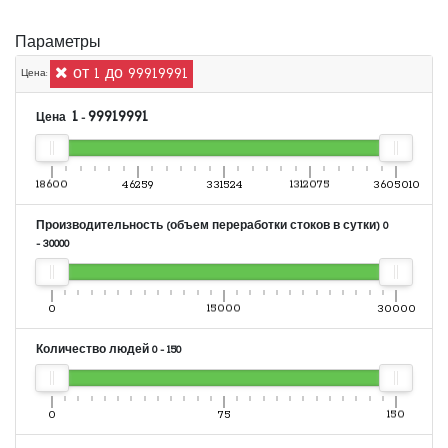
Параметры
от 1 до 99919991
Цена:
1
99919991
Цена
-
18600
46259
331524
1312075
3605010
Производительность (объем переработки стоков в сутки)
0
-
30000
0
15000
30000
Количество людей
0
-
150
0
75
150