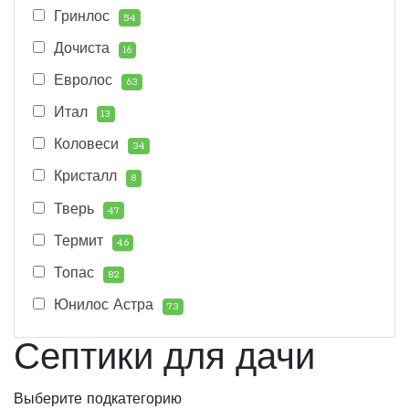
Гринлос
54
Дочиста
16
Евролос
63
Итал
13
Коловеси
34
Кристалл
8
Тверь
47
Термит
46
Топас
82
Юнилос Астра
73
Септики для дачи
Выберите подкатегорию