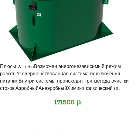
Плюсы Alta BioВозможен энергонезависимый режим
работыУсовершенствованная система подключения
питанияВнутри системы происходят три метода очистки
стоков:АэробныйАнаэробныйХимико-физический (п..
171500 р.