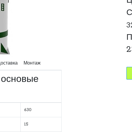
Ц
С
3
П
2
оставка
Монтаж
- основые
630
15