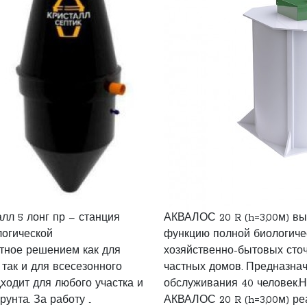
лл 5 лонг пр – станция
АКВАЛОС 20 R (h=3,00м) в
логической
функцию полной биологиче
тное решением как для
хозяйственно-бытовых сто
 так и для всесезонного
частных домов. Предназна
ходит для любого участка и
обслуживания 40 человек.Н
унта. За работу ..
АКВАЛОС 20 R (h=3,00м) реа