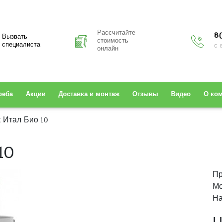
Рассчитайте
8(
Вызвать
стоимость
специалиста
с 
онлайн
реба
Акции
Доставка и монтаж
Отзывы
Видео
О ко
 Итал Био 10
10
Пр
Мо
На