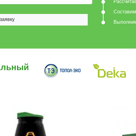
Рассчита
Составим
заявку
Выполни
альный