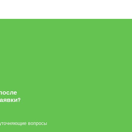
 после
заявки?
м
уточняющие вопросы