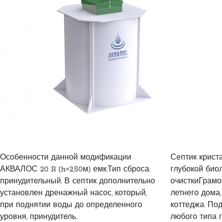
Особенности данной модификации
Септик криста
АКВАЛОС 20 R (h=2,50м) емк:Тип сброса:
глубокой био
принудительный. В септик дополнительно
очисткиГрамо
установлен дренажный насос, который,
летнего дома,
при поднятии воды до определенного
коттеджа. Под
уровня, принудитель..
любого типа гр