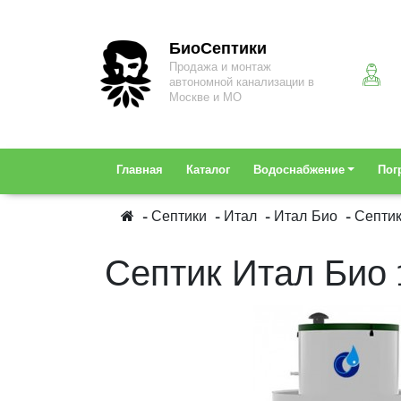
БиоСептики
Продажа и монтаж
автономной канализации в
Москве и МО
Главная
Каталог
Водоснабжение
Пог
Септики
Итал
Итал Био
Септик
Септик Итал Био 