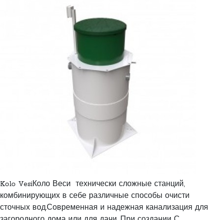
Kolo VesiКоло Веси технически сложные станций,
комбинирующих в себе различные способы очисти
сточных вод.Современная и надежная канализация для
загородного дома или для дачи, При создании С..