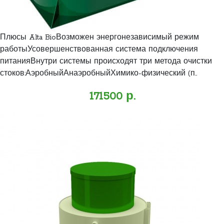
Плюсы Alta BioВозможен энергонезависимый режим
работыУсовершенствованная система подключения
питанияВнутри системы происходят три метода очистки
стоков:АэробныйАнаэробныйХимико-физический (п..
171500 р.