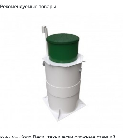
Рекомендуемые товары
Kolo VesiКоло Веси технически сложные станций,