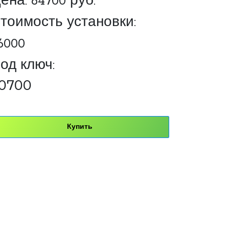
ена:
64700
руб.
тоимость установки:
6000
од ключ:
0700
Купить