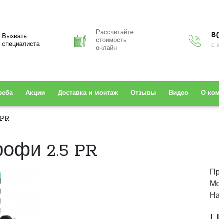
Рассчитайте
8(
Вызвать
стоимость
специалиста
с 
онлайн
реба
Акции
Доставка и монтаж
Отзывы
Видео
О ко
 PR
офи 2.5 PR
Пр
Мо
На