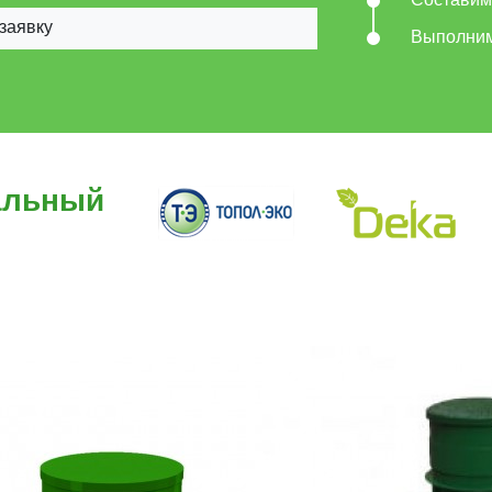
Составим
заявку
Выполни
альный