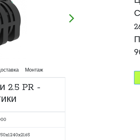
Ц
С
2
П
9
оставка
Монтаж
 2.5 PR -
тики
000
150x1240x2165