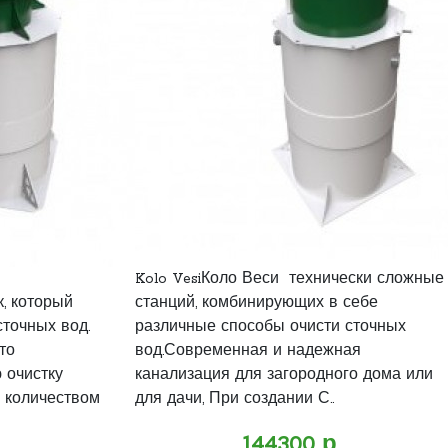
Kolo VesiКоло Веси технически сложные
, который
станций, комбинирующих в себе
сточных вод.
различные способы очисти сточных
то
вод.Современная и надежная
 очистку
канализация для загородного дома или
 количеством
для дачи, При создании С..
144300 р.