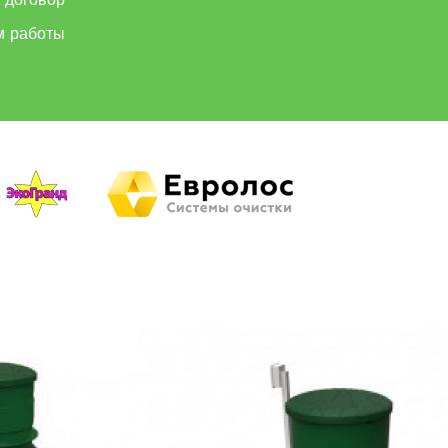
 договор
м работы