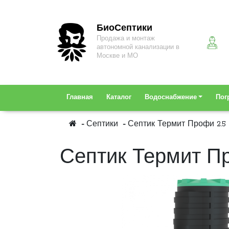
БиоСептики
Продажа и монтаж
автономной канализации в
Москве и МО
Главная
Каталог
Водоснабжение
Пог
Септики
Септик Термит Профи 2.5
Септик Термит Пр