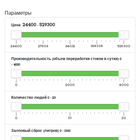
Параметры
24400
529300
Цена
-
24400
27906
64061
188338
529300
Производительность (объем переработки стоков в сутки)
0
-
4000
0
2000
4000
Количество людей
0
-
20
0
10
20
Залповый сброс (литров)
0
-
1300