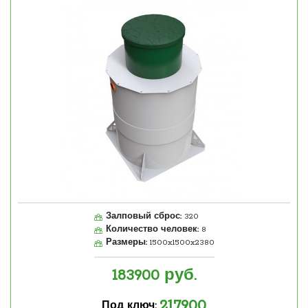
Залповый сброс:
320
Количество человек:
8
Размеры:
1500x1500x2380
183900
руб.
217900
Под ключ: