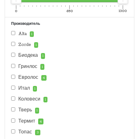
0
650
1300
Производитель
Alta
1
Zorde
1
Биодека
1
Гринлос
1
Евролос
4
Итал
1
Коловеси
1
Тверь
1
Термит
4
Топас
3