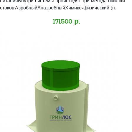
питанияВнутри системы происходят три метода очистки
стоков:АэробныйАнаэробныйХимико-физический (п..
171500 р.